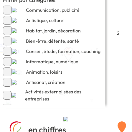
Communication, publicité
Artistique, culturel
Habitat, jardin, décoration
2
Bien-être, détente, santé
+
−
2
3
Conseil, étude, formation, coaching
Leaflet
4
Informatique, numérique
Animation, loisirs
7
Artisanat, création
Activités externalisées des
43
entreprises
11
Commerce, e-commerce
en chiffres