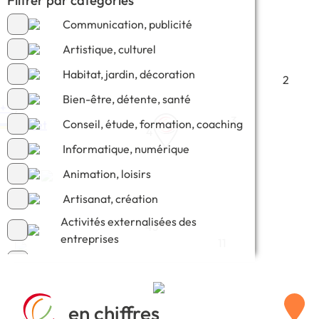
Communication, publicité
Artistique, culturel
Habitat, jardin, décoration
2
Bien-être, détente, santé
+
−
2
3
Conseil, étude, formation, coaching
Leaflet
4
Informatique, numérique
Animation, loisirs
7
Artisanat, création
Activités externalisées des
43
entreprises
11
Commerce, e-commerce
en chiffres