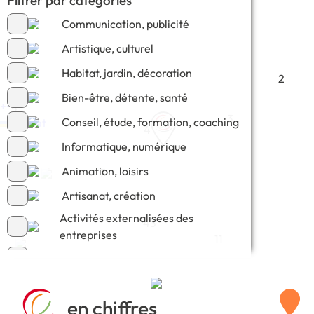
Communication, publicité
Artistique, culturel
Habitat, jardin, décoration
2
Bien-être, détente, santé
+
−
2
3
Conseil, étude, formation, coaching
Leaflet
4
Informatique, numérique
Animation, loisirs
7
Artisanat, création
Activités externalisées des
43
entreprises
11
Commerce, e-commerce
en chiffres